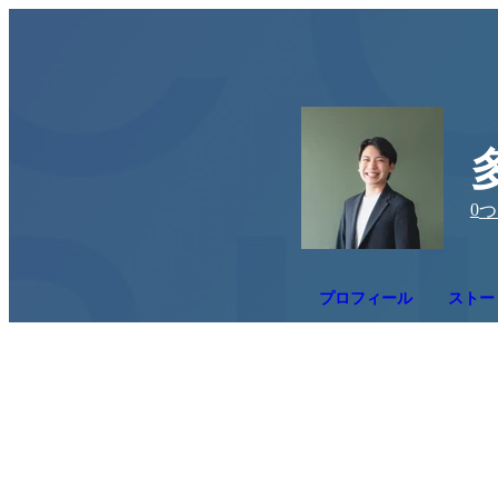
0
つ
プロフィール
ストー