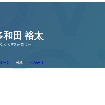
多和田 裕太
0
ながり
フォロワー
リー 2
性格
つながり