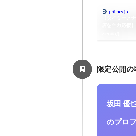
prtimes.jp
【タイミーと
店を全力応援】
リバリー&テイ
2020年3月
動
限定公開の
坂田 優
のプロ