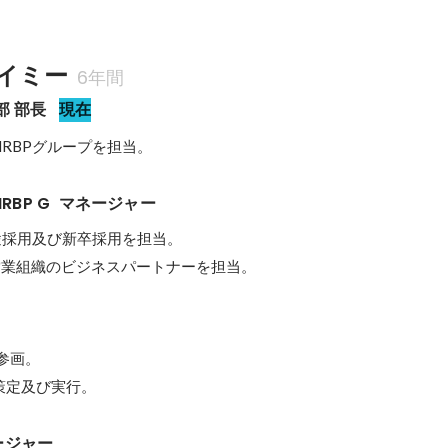
イミー
6年間
部 部長
現在
RBPグループを担当。
HRBP G  マネージャー
採用及び新卒採用を担当。

の営業組織のビジネスパートナーを担当。
参画。

策定及び実行。
ージャー