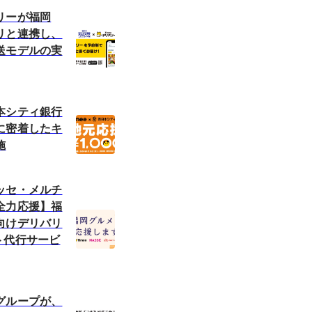
リーが福岡
リと連携し、
送モデルの実
本シティ銀行
に密着したキ
施
ッセ・メルチ
全力応援】福
向けデリバリ
ト代行サービ
グループが、