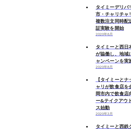
タイミーデリバ
市・チャリチャ
複数注文同時配
証実験を開始
2020年8月
タイミーと西日
が協働し、地域
ャンペーンを実
2020年8月
【タイミーとナ
ャリが飲食店を
岡市内で飲食店
ー&テイクアウ
ス始動
2020年3月
タイミーと西鉄