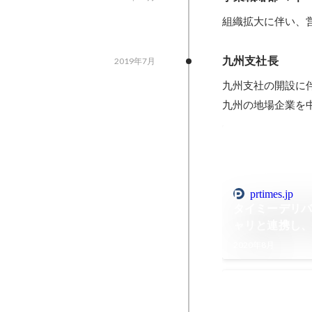
組織拡大に伴い、
九州支社長
2019年7月
九州支社の開設に
九州の地場企業を
prtimes.jp
タイミーデリ
ャリと連携し
の実証実験を
2020年8月