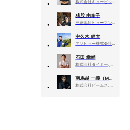
株式会社キュービック, ピープルエクスペリエンスオフィス 執行役員CHO
猪股 由布子
三菱地所ヒューマンリソース株式会社, 人材開発、組織開発、人事
中久木 健大
アソビュー株式会社会社, ヒューマンキャピタル推進室 室長
石田 幸輔
株式会社タイミー, 事業開発部 部長
南馬越 一義（MAGO）
株式会社ビームス, ディレクターズルーム エグゼクティブディレクター