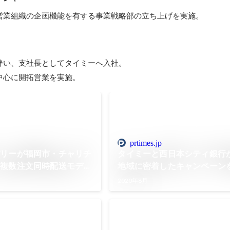
営業組織の企画機能を有する事業戦略部の立ち上げを実施。
伴い、支社長としてタイミーへ入社。

中心に開拓営業を実施。
prtimes.jp
バリーが福岡市・チャリチ
タイミーと西日本シティ銀行
、複数注文同時配送モデル
地域に密着したキャンペーン
開始
2020年8月