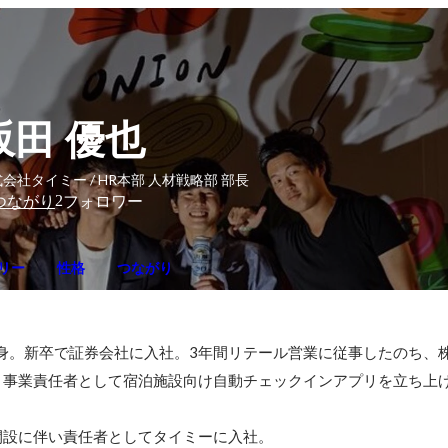
坂田 優也
会社タイミー / HR本部 人材戦略部 部長
2
つながり
フォロワー
リー
性格
つながり
出身。新卒で証券会社に入社。3年間リテール営業に従事したのち、
。事業責任者として宿泊施設向け自動チェックインアプリを立ち上
の開設に伴い責任者としてタイミーに入社。