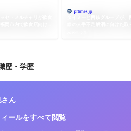
prtimes.jp
ナッセ・メルチャリが飲食
タイミーと西鉄グループが、
福岡市内で飲食店向けデ
線の人手不足解消に向けた取
クアウト代行サービス始
始
2019年12月
職歴・学歴
也さん
フィールをすべて閲覧