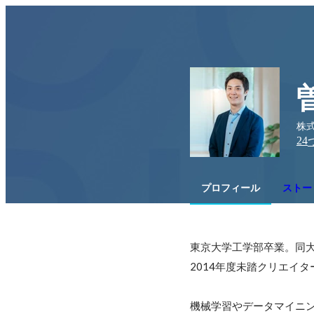
株式
24
プロフィール
ストー
東京大学工学部卒業。同大
2014年度未踏クリエイター
機械学習やデータマイニン