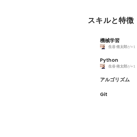
スキルと特徴
機械学習
生谷 侑太郎
が+1
Python
生谷 侑太郎
が+1
アルゴリズム
Git