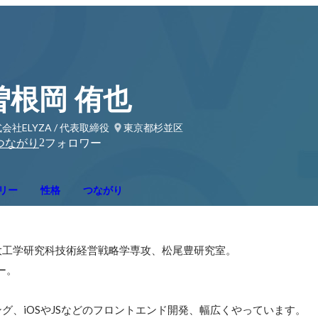
曽根岡 侑也
会社ELYZA / 代表取締役
東京都杉並区
2
つながり
フォロワー
リー
性格
つながり
工学研究科技術経営戦略学専攻、松尾豊研究室。

。

グ、iOSやJSなどのフロントエンド開発、幅広くやっています。