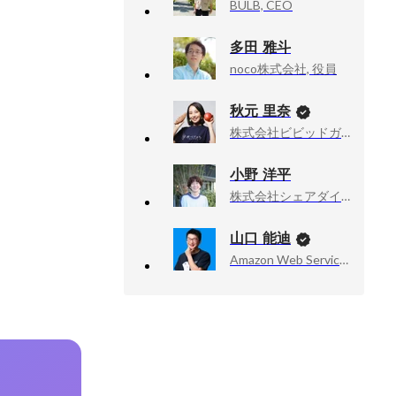
BULB, CEO
多田 雅斗
noco株式会社, 役員
秋元 里奈
株式会社ビビッドガーデン, 代表取締役社長
小野 洋平
株式会社シェアダイン, 執行役員 CHRO / People&Culture部 部長
山口 能迪
Amazon Web Services, Inc., Senior Developer Advocate