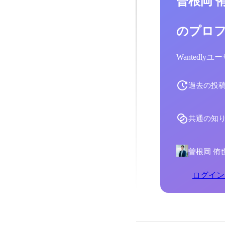
曽根岡 
のプロ
Wantedl
過去の投
共通の知
曽根岡 侑
ログイン