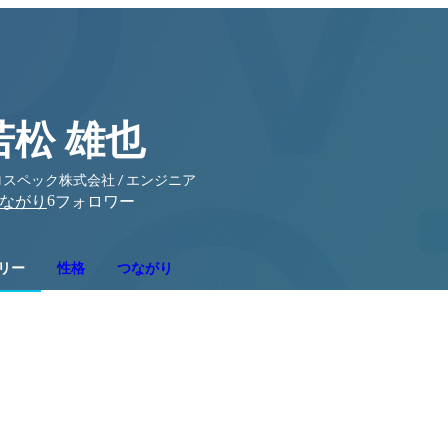
若松 雄也
スペック株式会社 / エンジニア
6
ながり
フォロワー
リー
性格
つながり