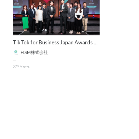
TikTok for Business Japan Awards 2024にて「Rising Star Category」Silver Awardを受賞
FISM株式会社
579
Views