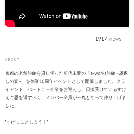
1917
views
ABOUT
京都の老舗旅館を貸し切った前代未聞の「a-works旅館 ~恩返
しの宴~」を創業10周年イベントとして開催しました。クラ
イアント、パートナー企業をお迎えし、日頃受けているすげ
ぇご恩を返すべく、メンバー全員が一丸となって作り上げま
した。
"すげぇことしよう！"