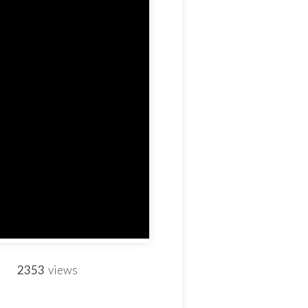
2353
views