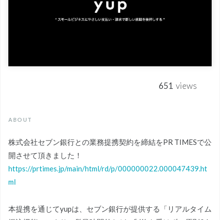
651
views
ABOUT
株式会社セブン銀行との業務提携契約を締結をPR TIMESで公
開させて頂きました！
https://prtimes.jp/main/html/rd/p/000000022.000047439.ht
ml
本提携を通じてyupは、セブン銀行が提供する「リアルタイム