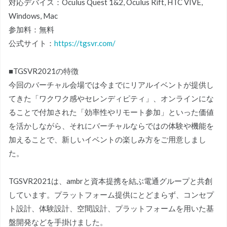
対応デバイス：Oculus Quest 1&2, Oculus Rift, HTC VIVE,
Windows, Mac
参加料：無料
公式サイト：
https://tgsvr.com/
■TGSVR2021の特徴
今回のバーチャル会場では今までにリアルイベントが提供し
てきた「ワクワク感やセレンディピティ」、オンラインにな
ることで付加された「効率性やリモート参加」といった価値
を活かしながら、それにバーチャルならではの体験や機能を
加えることで、新しいイベントの楽しみ方をご用意しまし
た。
TGSVR2021は、ambrと資本提携を結ぶ電通グループと共創
しています。プラットフォーム提供にとどまらず、コンセプ
ト設計、体験設計、空間設計、プラットフォームを用いた基
盤開発などを手掛けました。