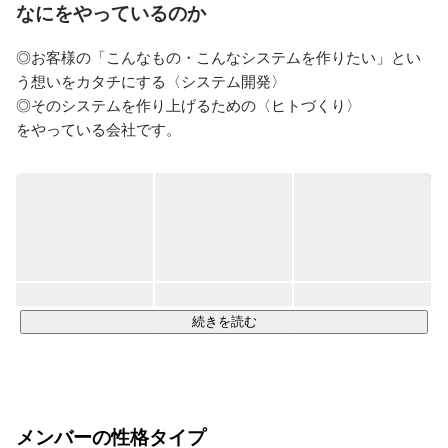
なにをやっているのか
◎お客様の「こんなもの・こんなシステムを作りたい」とい
う想いをカタチにする〈システム開発〉

◎そのシステムを作り上げるための〈ヒトづくり〉

をやっている会社です。

〈システム開発〉

・スマホアプリを軸としたシステム開発

・ロボットや自動車など将来ITと関わるであろう分野の研
究、開発

・ラボ型開発による企業の研究開発のためのエンジニアの派
遣

続きを読む
などを中心として、お客様のニーズに合わせ様々な分野での
価値創造を目標としています。

〈ヒトづくり〉

メンバーの性格タイプ
・育てることにトコトンこだわった研修制度
