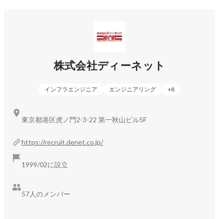
▍今後の展望

Amazon AWSの提供・運用を中心に、もっと成長させていき
たいと考えています。

デジタル化が進むにつれて、企業が成長戦略を描くために必
要不可欠となったクラウドサービス。より多くのお客様の元
へとお届けし、事業成功のためのサポートをしてまいりま
株式会社ディーネット
インフラエンジニア
エンジニアリング
+
8
東京都港区虎ノ門2-3-22 第一秋山ビル5F
https://recruit.denet.co.jp/
1999/02に設立
57人のメンバー