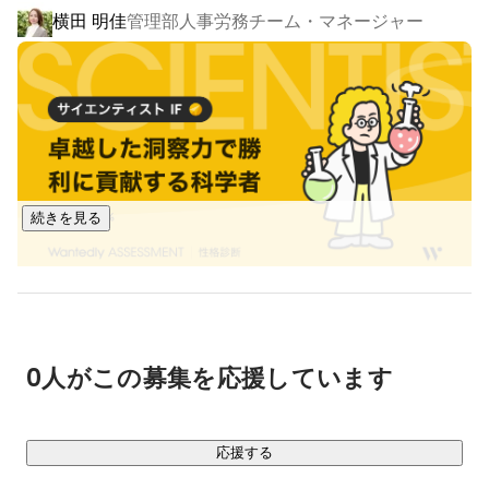
横田 明佳
管理部人事労務チーム・マネージャー
https://www.denet.co.jp/
▍私たちの強み

・AWSアドバンストティアパートナーへ昇格

トレーニングと認証を受けた強力なチームを抱え、顧客体験
の面でも実績あるパートナーに与えられるこの称号。当社で
続きを見る
は2021年に昇格し、エンジニア・営業チームともにAWS認定
資格を90以上取得しています。

・設計から運用まで、素早く正確に対応できる

あらゆるサービスをワンストップで対応するとともに、素早
く正確に対応できることが私たちの強みです。特に運用管理
0人がこの募集を応援しています
の部分では、24時間365日有人で担当しており、お客様から
も安心してお任せいただいております。

応援する