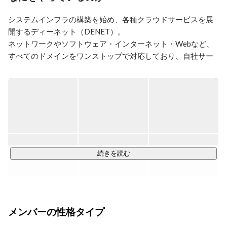
システムインフラの構築を始め、各種クラウドサービスを展
開するディーネット（DENET）。

ネットワークやソフトウェア・インターネット・Webなど、
すべてのドメインをワンストップで対応しており、自社サー
ビス開発や特許取得も積極的に行っています。

お客様の業界は、金融や不動産・官公庁など多岐にわたり、
今では1000以上のお客様とお取引を行う当社。1995年の創
業当時からお付き合いのあるお客様もおり、今後もずっと選
んでいただけるよう、土台となるインフラ構築に力を入れて
まいります。

続きを読む
▍DENET AWS

AWSを中心としたクラウドの設計・構築から導入・運用・セ
キュリティや高負荷対策まで、ワンストップのサービスをお
メンバーの性格タイプ
届けします。
