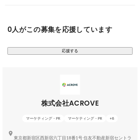
EC・D2Cブランドの買収を通して、譲り受けたブランドのバ
リューアップを実現、より多くの消費者様に商品を届けてい
く事業です。

0人がこの募集を応援しています
株式会社ACROVEはCX事業とECロールアップ事業を同時に展
開することで、

両事業間のシナジー効果による顧客貢献性の高いサービスを
応援する
提供し、ブランドの成長を支援します。
株式会社ACROVE
マーケティング・PR
マーケティング・PR
+
8
東京都新宿区西新宿六丁目18番1号 住友不動産新宿セントラ