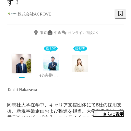
す！
株式会社ACROVE
東京
中途
オンライン面談OK
指名OK
指名OK
代表取締役
Taichi Nakazawa
同志社大学在学中、キャリア支援団体にて8社の採用支
援、新規事業企画および推進を担当。大学卒業後は不動
さらに表示
産デベロッパーである、コスモスイニシアに新卒で入
社。新卒採用の企画および、ビル・マンション・戸建て
の用地仕入れを担当。その後、株式会社ACROVEにジ