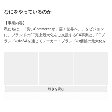
ョインし、カスタマーサクセス部のマネージャーとして
約30社のEC販売戦略立案から実行まで行っている。ま
なにをやっているのか
た、現在はメンバーの育成およびアップセル体制の構
【事業内容】

私たちは、「良いCommerceが、届く世界へ。」をビジョン
に、ブランドのEC売上最大化をご支援するCX事業と、ECブ
ランドのM&Aを通じてメーカー・ブランドの価値の最大化を
目指すECロールアップ事業、その他EC企業のオペレーション
を最適化するソフトウェア・サービスの開発・提供など複数
事業を展開するECコングロマリットです。

「CX事業」は、ブランドのEC売上向上をワンストップで支援
いたします。これまで累計約400社の企業を支援、約300％の
売上成長を実現してきました。

「ECロールアップ事業」は、ECブランドのM&Aを通じてブ
続きを読む
ランドの価値の最大化を目指します。CX事業を通じて培って
きた知見を生かし、人的リソース不足、資金不足、マーケテ
ィングノウハウ不足、もしくは事業承継等で悩まれている