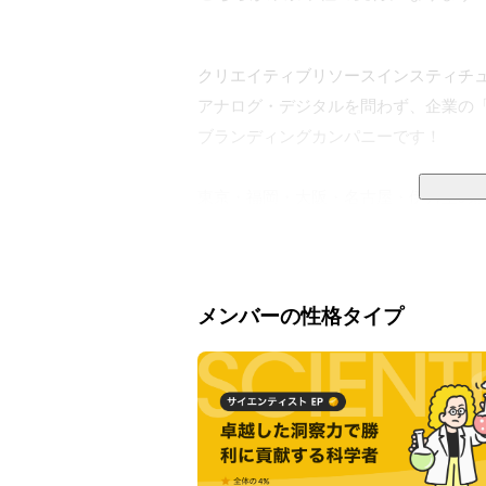
クリエイティブリソースインスティチュート
アナログ・デジタルを問わず、企業の「
ブランディングカンパニーです！

東京・福岡・大阪・名古屋・伊万里の計
会社設立当時は主にアナログ(紙媒体)
・Web制作プロダクション事業（PD）

メンバーの性格タイプ
・デジタルソリューション事業（DS）

・コミュニティデザイン事業

・事業開発/コンサルティング事業広告

など時代に合わせて様々な事業に取り組
現在、以下の職種にて募集中！
