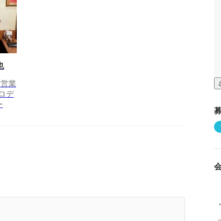
也
・営業
プロデ
ー
用担当者が語る！面接でよく聞かれる質問7選！