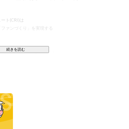
(CRI)は

ファンづくり」を実現する

続きを読む
5拠点で仲間を募集中です！

に軸を置いた会社経営でしたが、現在では

んでいます。
