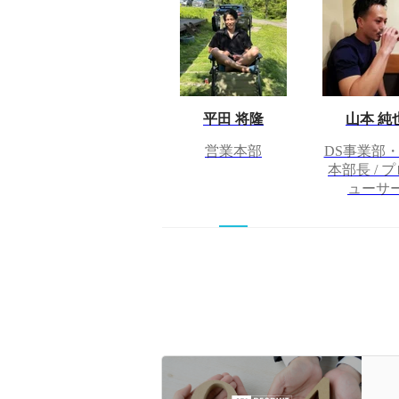
平田 将隆
山本 純
営業本部
DS事業部
本部長 / 
ューサ
採