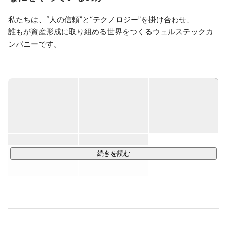
根っからのポジティブで人と話すことが好きなので、多
くの方と交流していきたいと思っています＾＾
私たちは、“人の信頼”と“テクノロジー”を掛け合わせ、

誰もが資産形成に取り組める世界をつくるウェルステックカ
ンパニーです。

【事業内容・会社の特長】

オンラインとオフラインを融合する※「FANTAS platform」事
業

・AIを活用した不動産/金融領域におけるマッチングサービス

・カスタマーサクセスを重視したクラウド型資産管理アプリ
の提供

・クラウドファンディングを通じた空き家の再生

※Online Merges with Offline（OMO）

続きを読む
✅エデュケーション領域（資産教育）：社会人向けのお金に
関する教育セミナーの提供

✅コンサルティング領域：資産状況に応じて、不動産投資・
保険・証券・株式などを組み合わせた最適なプランをご提案

✅プロダクト領域：不動産開発・仕入れ・売買仲介・賃貸仲