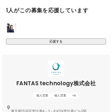
介・賃貸管理・リノベーションまで一気通貫で展開

1人がこの募集を応援しています
✅ファイナンス領域：不動産投資型クラウドファンディング
などを活用した資金調達支援

かつては一部の人のものだった資産運用を、すべての人へ。

FANTAS technologyは、不動産・保険・証券・株式といった
複数の領域を横断し、その人にとって「今いちばん良い選
応援する
択」を届けています。
FANTAS technology株式会社
個人営業
個人営業
+
8
東京都渋谷区恵比寿4－3－8 KDX恵比寿ビル5階