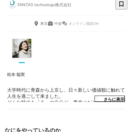
FANTAS technology株式会社
東京
中途
オンライン面談OK
松本 聡実
大学時代に青森から上京し、日々新しい価値観に触れて
人生を過ごして来ました。

さらに表示
どんな時でも「今」の自分が一番幸せだと言えるよう、
日々前向きに過ごしています！

人材系の広告代理店での営業経験（約5年）を経て、現
在は夢であった人事に従事（約4年）。

なにをやっているのか