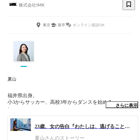
株式会社IMK
東京
新卒
オンライン面談OK
夏山
福井県出身。

小3からサッカー、高校3年からダンスを始める。

さらに表示
↓

暗闇トランポリンフィットネス「jump one」で

インストラクターを経験。

23歳、女の告白『わたしは、逃げることにしました』【-series.01-】
↓

その後、自身をより成長させるため

夏山さんのストーリー
全くの未経験でWEB業界への転職を志す。
