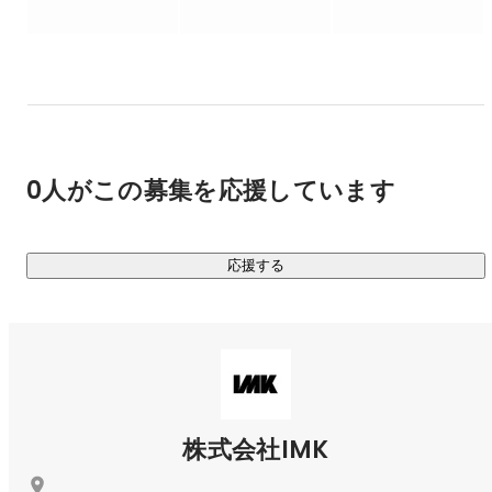
今この時代に必要とされているものを生み出せると信じてい
ます。

そんな私たちが、

プロデュースするコンテンツは多岐に渡り、

＝＝＝＝＝＝＝＝＝＝＝＝＝＝＝＝＝＝＝＝＝＝＝＝＝

◆予防医学の観点から生まれる検定をプロデュースする協会

0人がこの募集を応援しています
◆プロのメイクアップアーティストから”自分のため”のメイク
を1on1で学べるサロン

◆ダイレクトレスポンスマーケティング×出版から書籍を届け
応援する
る出版社

◆健康情報や書籍が定額で手に入るサブスクリプション

＝＝＝＝＝＝＝＝＝＝＝＝＝＝＝＝＝＝＝＝＝＝＝＝＝

などなど、

企画開発▶︎マーケティングによる集客▶︎セールス後の収益化
まで

ワンストップで行っております。

株式会社IMK
コンテンツジャンルは様々ですが、どれも
