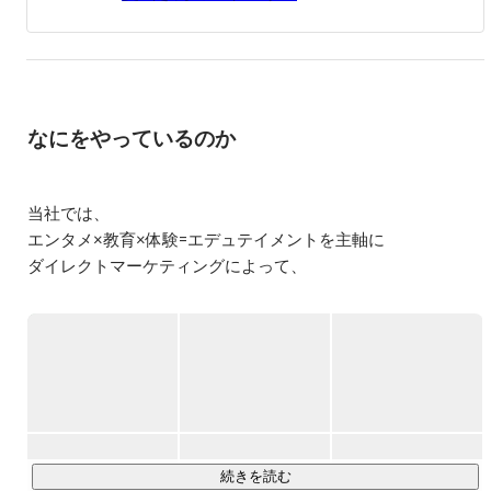
↓

2021年2月から株式会社IMKへジョイン。

2ヶ月間のマーケティング営業での経験を経て

現在、採用人事を担う。

なにをやっているのか
当社では、

エンタメ×教育×体験=エデュテイメントを主軸に

ダイレクトマーケティングによって、

通信教育事業・出版業を展開しております。

軸となる『エデュテイメント』には

ーエデュケーション(教育)

ーエンターテイメント(楽しさ)

ーエクスペリエンス(経験)

の3つの意味が含まれており、

全てを掛け合わせることで

続きを読む