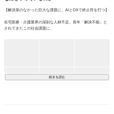
や展示会でのリード獲得メインの反響営業を行いつつ、
並行して流通事業部にて物件の仕入れ業務を担当。早朝
【解決策のなかった巨大な課題に、AIとDXで終止符を打つ】

から深夜に渡る長時間労働と休息不足で体調を崩し退職
を余儀なくされ、再び看護師として内科病棟に勤務。現
在宅医療・介護業界の深刻な人材不足。長年「解決不能」と
在は代表との出会いをきっかけに、看護師経験を活か
し、医療SaaS企業でフィールドセールスとカスタマーサ
されてきたこの社会課題に、

クセスを兼任しております。営業第1号社員として、
私たちは『ZEST』という強力な武器で挑んでいます。

日々奮闘しております。
AIが「最短ルート」「最適なスタッフ」を自動算出するこの
サービスは、

導入拠点の収益改善と働き方改革を同時に実現します。

◆ 3年で30倍の急成長。業界のスタンダードへ

直近3年で売上は30倍以上に拡大。

大手生保や医療系最大手との資本提携を締結し、業界変革の
続きを読む
スピードはさらに加速しています。

【VISION：日本発の成功モデルを世界へ】

世界で最も早く高齢化が進む日本での成功は、世界の未来を
救う鍵となります。

市場価値を最大化させながら、社会のあり方を変える。そん