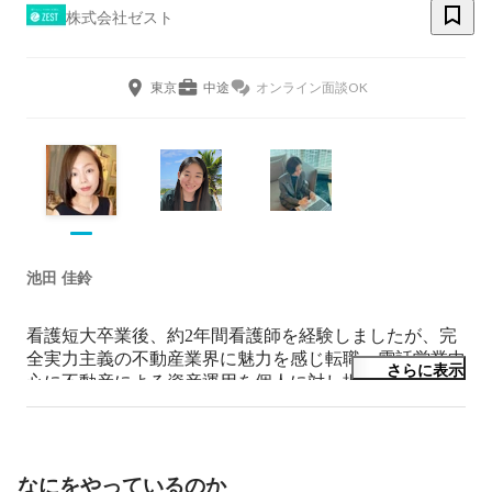
株式会社ゼスト
東京
中途
オンライン面談OK
池田 佳鈴
看護短大卒業後、約2年間看護師を経験しましたが、完
全実力主義の不動産業界に魅力を感じ転職。電話営業中
さらに表示
心に不動産による資産運用を個人に対し提案。顧客層は
20代〜50代の上場企業勤務の会社員、士業、公務員と幅
広かったため、顧客に沿った柔軟かつ戦略的な提案を意
識。入社して約1年で主任に昇格してからは、ヘッドハ
ンティングにてJ.P.RETURNS株式会社へ転職。セミナー
なにをやっているのか