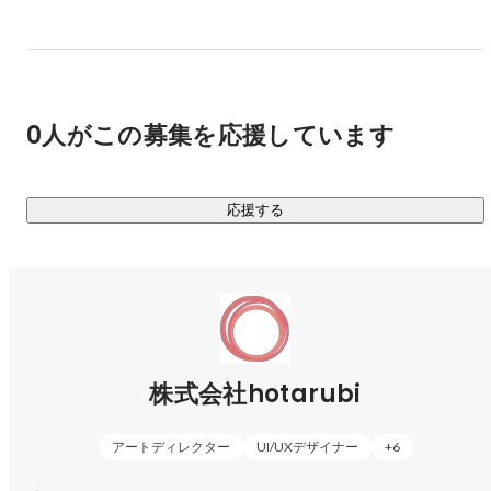
じめ、コンサートの企画制作や所属クリエイターによる音源
制作まで、幅広く手がけています。著作権や音楽出版などの
ライセンス管理もおこなっており、クリエイティブの創出か
ら権利運用まで、音楽に関わる業務をトータルにおこなって
います。

0人がこの募集を応援しています
■ 映像事業

バーチャルライブ制作を主軸に、ゲームやアニメを中心とし
応援する
たPV・MV制作、自社スタジオでのバーチャルプロダクショ
ンを用いた収録・配信をおこなっています。これまでに培っ
たCG合成技術を活かした、ハイクオリティな映像表現が私た
ちの強みです。

私たちの願いは「いつも使うあのサービスはhotarubiのサー
ビスだった」と、多くの人々にそう言っていただけるよう
株式会社hotarubi
な、生活に根付くサービスを作り出すこと。

「世の中のニーズに応え、モバイルを通して人々に幸せと感
アートディレクター
UI/UXデザイナー
+
6
動を伝える。」 そんな思いとこだわりを持って仕事をする仲
間たちが、hotarubiにはたくさんいます。
