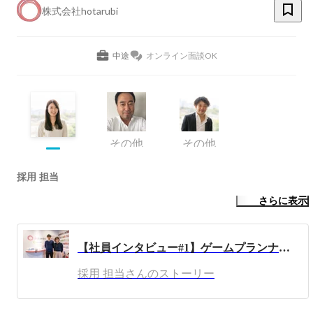
株式会社hotarubi
中途
オンライン面談OK
その他
その他
採用 担当
さらに表示
【社員インタビュー#1】ゲームプランナーへキャリアチェンジ！『しもだ＆しまだ』コンビ
採用 担当さんのストーリー