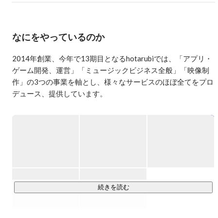
なにをやっているのか
2014年創業、今年で13期目となるhotarubiでは、「アプリ・
ゲーム開発、運営」「ミュージックビジネス全般」「映像制
作」の3つの事業を軸とし、様々なサービスのほぼ全てをプロ
デュース、提供しています。

■ ゲーム事業

スマホ向けゲームアプリやPC用ブラウザゲームなど、様々な
ゲームの企画・開発から運営まで幅広く業務をおこなってい
ます。ゲーム発のリアルイベントの開催やファンクラブの運
営など、ゲームの枠に留まらない多角的な事業を展開してい
ます。

続きを読む
■ ミュージックエンターテインメント事業

アーティストやクリエイター、VTuberのマネージメントをは