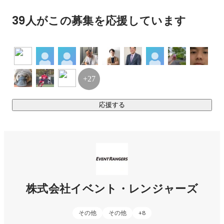
企業の事業方針説明会、表彰式や周年事業イベントなど、

39人がこの募集を応援しています
イベントを通じてクライアント企業様の組織活性化をしてい
ます。

③地域活性

観光PR、地域の名産品の物販、ワーケーションなど、

+27
官公庁やクライアント企業の地方活性化プロジェクトにおい
て、

応援する
イベント企画を行います。

官公庁・クライアント企業・地域と一体となって地方創生を
図ります。

他にも、新規事業として自社企画のイベントを運営していま
す。例えば会社対抗運動会など。

コロナウィルスが落ち着き、ようやく今年復活する予定で
株式会社イベント・レンジャーズ
す！

その他
その他
+
8
◆ソリューション事業
