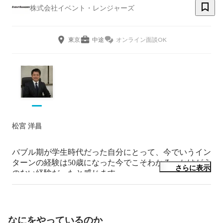
株式会社イベント・レンジャーズ
東京
中途
オンライン面談OK
松宮 洋昌
バブル期が学生時代だった自分にとって、今でいうイン
ターンの経験は50歳になった今でこそわかる、かけがえ
さらに表示
のない経験だったと感じます。

イベントは形のないものを創る仕事。参加者一人一人の
心の中に、「100年の残る1秒を」創ることが僕らの仕事
です。小さな子供たちが夢を見つける瞬間だったり、新
たな人生の一歩を踏み出す瞬間、そんな一秒を創り出す
なにをやっているのか