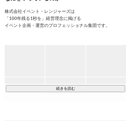
ことができるのが僕ら、イベントの仕事です。

是非、そんな意義ある仕事を体験してもらえたら最高に
株式会社イベント・レンジャーズは

ラッキーです。

「100年残る1秒を」経営理念に掲げる

今までの枠にとらわれない、新しいイベントの形を一緒
イベント企画・運営のプロフェッショナル集団です。

に模索してみませんか？
事業としては大きく２つあります。

◆イベントデザイン事業

顧客や外部に向けて情報を発信するイベントの企画から運営
までを担っています。

私たちは下記の３つの切り口で、イベントデザインをしてい
ます。

続きを読む
①社会課題解決

環境問題や少子化問題など国が抱える社会課題をイベントを
通じて発信し、

知ってもらうきっかけ作りをしています。

②組織活性
