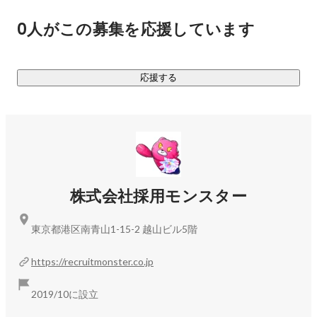
◆副業人事マッチングサービス「採用モンスターズ」
0人がこの募集を応援しています
（
https://recruitmonster.co.jp/lp-service/
）

経験豊富なCHRO級の人事と採用・組織課題を持った企業様
とのマッチングサービスです。

応援する
2019年10月に立ち上げ、ご利用いただいている企業様・副業
人事の方共に順調に増え続けています。
株式会社採用モンスター
東京都港区南青山1-15-2 越山ビル5階
https://recruitmonster.co.jp
2019/10に設立