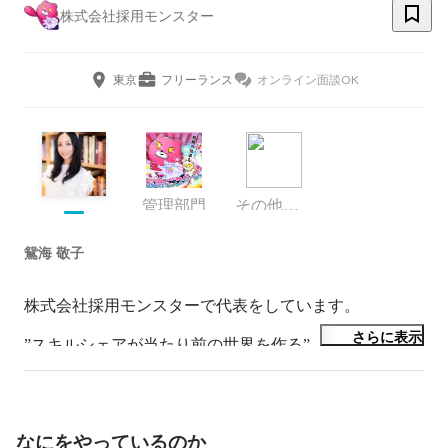
株式会社採用モンスター
東京
フリーランス
オンライン面談OK
管理部門
その他エンジニア
鴛海 敬子
株式会社採用モンスターで代表をしています。

さらに表示
”スキルシェアが当たり前の世界を作る”

をミッションに、副業プロ人事と人事で困っている企業
をつなぐ

プラットフォームの事業を作っています。

なにをやっているのか
人事で組織を元気にする！