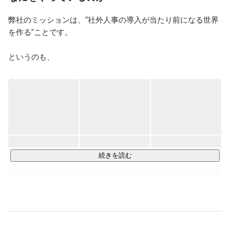
弊社のミッションは、”社外人事の導入が当たり前になる世界
を作る”ことです。

というのも、

多くの企業では、採用が上手くいかなかったり、離職率が高
く中々人が定着しないといった組織課題が絶えず起こってい
ます。

その要因の一つとして、経験豊富な人事が市場に少ないので
す。

よって、多くの企業は人事担当者を未経験者で立たせたり、
別部署の人が兼任するなど、社内にプロ人事の知見が足りな
続きを読む
いケースが多く見受けられます。

そこで、採用モンスターは優秀な人事のスキルシェアを促進
することで、

そのような課題の解決を目指しています。
