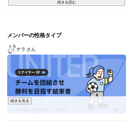
かにし、社会に貢献する」。

続きを読む
私たちはこのミッションを推進するため、「新しい技術への
チャレンジ精神」を軸に、「切磋琢磨する仲間」と「働きや
すい職場環境」を整え、「成長と可能性を大切にする風土」
を育ててきました。

メンバーの性格タイプ
2019年9月に増床し、外部向けのセミナーにも活用できるカ
ンファレンスルームを拡充。スタッフによる公式ブログや、
ナラ さん
マスコットキャラクター「ロージー＆カール」によるTwitter
など、情報発信も強化しています。

可能性の芽をすくい上げられるこの場所を、より大きくして
いきたい。

私たちと一緒に、このビジョンを実現しませんか。
続きを見る