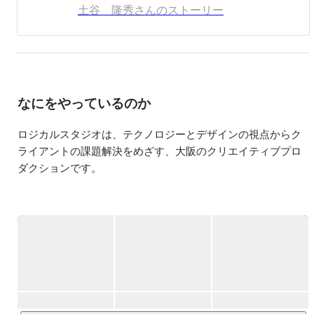
土谷 隆秀さんのストーリー
なにをやっているのか
ロジカルスタジオは、テクノロジーとデザインの視点からク
ライアントの課題解決をめざす、大阪のクリエイティブプロ
ダクションです。

クライアントの期待を超えて「もっと良くなる、を見つけ
る」のが私たちのスタイル。企画・提案からデザイン制作・
システム構築、運用、改善提案をワンストップで行えるのが
一番の強みです。近年ではその実績と品質が評価され、案件
も急増しています。

代表の古川が掲げる企業理念は「絆を大切に、周りの人を豊