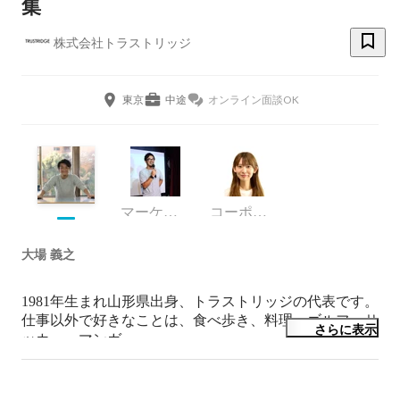
集
株式会社トラストリッジ
東京
中途
オンライン面談OK
マーケティング
コーポレート・スタッフ
大場 義之
1981年生まれ山形県出身、トラストリッジの代表です。

仕事以外で好きなことは、食べ歩き、料理、ゴルフ、サ
さらに表示
ッカー、マンガ。

何をやるにしても、全力でみんなで楽しむのがモット
ー。
