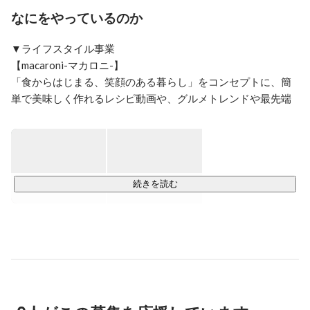
人を楽しませること、喜ばせたり驚かせること、おもし
なにをやっているのか
ろいこと、バカみたいなこと、一見無駄なことが大好
き。

▼ライフスタイル事業

新卒でネット広告代理店に入社し、1年後にネット広告
【macaroni-マカロニ-】

代理店のベンチャー立ち上げにジョインし、1年で取締
「食からはじまる、笑顔のある暮らし」をコンセプトに、簡
役に就任。その後、26歳で2008年にトラストリッジを設
単で美味しく作れるレシピ動画や、グルメトレンドや最先端
立。これまで経営全般、広告営業、メディアグロース、
の情報を発信しています。Webサイトでは月間ユーザー数
SNSマーケティング、レシピ動画のプロデューサーなど
2,000万人、SNS総フォロワー数300万人超を誇る国内最大級
を経験し、現在は、経営全般と人事を担当しています。

の食のメディアです。

事業軸では、"世の中に変化を与えるチャレンジングな
macaroni：
https://macaro-ni.jp/
会社"

続きを読む
ヒト軸では、"メンバー全員が心の底から仕事を楽しむ
【ELEMINIST】

会社"

ELEMINISTは、日本をはじめ、世界中から厳選された最新の
サステナブルな情報をお届けするサービスです。

そんな事業と会社を一緒につくってくれる方を募集して
エシカル感度の高いインフルエンサーコミュニテ
います。

ィ"ELEMINIST followers"では、「企業と生活者が手を取り合
ぜひ一度、気軽にオフィスに遊びにきてください。
い地球を良くしていこう」というコンセプトをもとに、企業
の環境に対する取り組みやエシカル・サステナブルに触れる