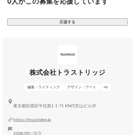
0人がこの募集を応援しています
機会を増やすための活動を行なっています。

ELEMINIST：
https://eleminist.com/
応援する
 ▼BRAND STUDIO事業

これまでのメディア運営の知見を生かし、企業のブランドや
課題に合わせて、プロモーションからマーケティング支援、
記事・動画・グラフィック等を含むクリエイティブ制作まで
を一貫して行なっています。中小から大手の企業様で500件
以上の制作実績があります。

Brand Studio：
https://trustridge.jp/brandstudio
株式会社トラストリッジ
▼デジタルマーケティング事業

編集・ライティング
デザイン・アート
+
8
BRAND STUDIO事業内のグループとして位置しており、自社
メディアの運営で培ったノウハウを活用し、SNSマーケティ
ングの設計/企画/運用、オウンドメディアの設計やコンサル
東京都目黒区中目黒1-1-71 KN代官山ビル5F
ティングなど、企業のデジタルマーケティングを支援するソ
リューションを展開しています。
https://trustridge.jp
2008/09に設立