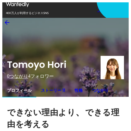
アプリを使う
400万人が利用するビジネスSNS
Tomoyo Hori
0
4
つながり
フォロワー
プロフィール
ストーリー 11
性格
つながり
、
できない理由より
できる理
由を考える