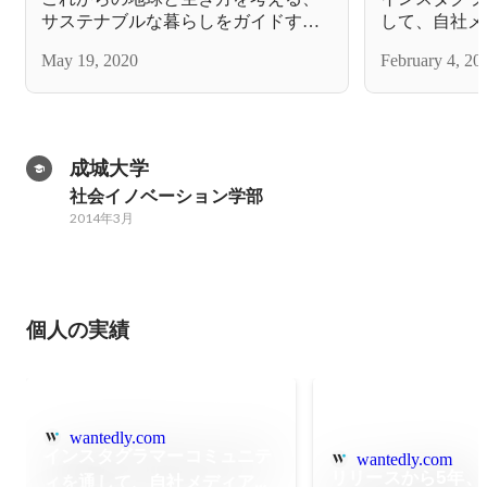
サステナブルな暮らしをガイドする
して、自社メ
メディア『ELEMINIST（エレミニス
できた話。
May 19, 2020
February 4, 20
ト）』をローンチしました！
成城大学
社会イノベーション学部
2014年3月
個人の実績
wantedly.com
インスタグラマーコミュニテ
wantedly.com
リリースから5年、
ィを通して、自社メディア初