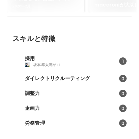
macaroniが大
の書籍が出版できた話。
2020年2月
いること（新旧編
ビュー 〜前編〜）
スキルと特徴
採用
1
坂本 幸太郎
が+1
ダイレクトリクルーティング
0
調整力
0
企画力
0
労務管理
0