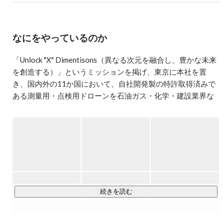
なにをやっているのか
「Unlock "X" Dimentisons（異なる次元を融合し、豊かな未来
を創造する）」というミッションを掲げ、東京に本社を置
き、国内外の11か国において、自社開発製の特許取得済みで
ある測量用・点検用ドローンを石油ガス・化学・建設業界な
どへ提供しています。ドローンを用いた非破壊検査作業に関
して世界各国での豊富な実績と高い研究開発力を有していま
す。また、世界8か国で既に導入済みの運航管理（UTM）を
展開。空飛ぶクルマやドローンの開発及びソリューションを
提供するドローンサービスプロバイダーです。

◆現在の主なプロダクトラインナップ

・ドローンや空飛ぶクルマの運航管理システム「Terra 
続きを読む
UTM」

・Lidar計測デバイス(測量)「Terra Lidar」
