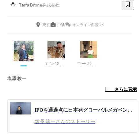
Terra Drone株式会社
東京
中途
オンライン面談OK
エンジニア
コーポレート・スタッフ
塩澤 駿一
さらに表示
IPOを通過点に日本発グローバルメガベンチャーを輩出し日本を豊かに。「いまここで、全てを出し切りたい」 #WhyTerraDrone
塩澤 駿一さんのストーリー