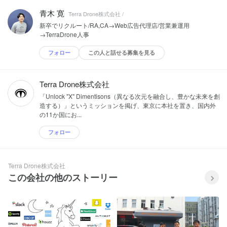
青木 寛
Terra Drone株式会社 /
新卒でリクルート/RA,CA→Web広告代理店/営業兼運用
→TerraDrone人事
フォロー
この人と話せる募集を見る
Terra Drone株式会社
「Unlock "X" Dimentisons（異なる次元を融合し、豊かな未来を創
造する）」というミッションを掲げ、東京に本社を置き、国内外
の11か国にお...
フォロー
Terra Drone株式会社
この会社の他のストーリー