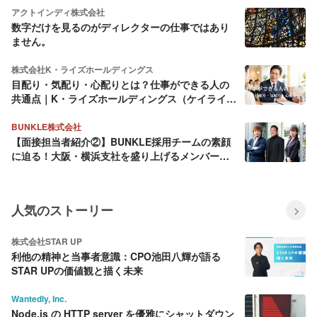
アクトインディ株式会社
数字だけを見るのがディレクターの仕事ではあり
ません。
株式会社K・ライズホールディングス
目配り・気配り・心配りとは？仕事ができる人の
共通点｜K・ライズホールディングス（ケイライ
ズ)
BUNKLE株式会社
【面接担当者紹介②】BUNKLE採用チームの素顔
に迫る！大阪・横浜支社を盛り上げるメンバーを
ご紹介
人気のストーリー
株式会社STAR UP
利他の精神と当事者意識：CPO池田八輝が語る
STAR UPの価値観と描く未来
Wantedly, Inc.
Node.js の HTTP server を優雅にシャットダウン