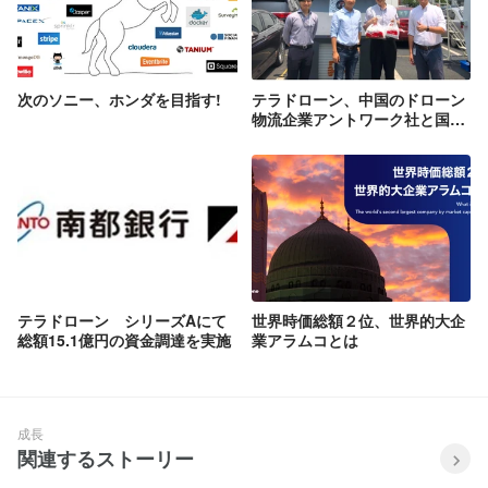
次のソニー、ホンダを目指す!
テラドローン、中国のドローン
物流企業アントワーク社と国内
独占代理店契約を締結 日本国
内にてドローン物流システムを
販売開始
テラドローン シリーズAにて
世界時価総額２位、世界的大企
総額15.1億円の資金調達を実施
業アラムコとは
成長
関連するストーリー