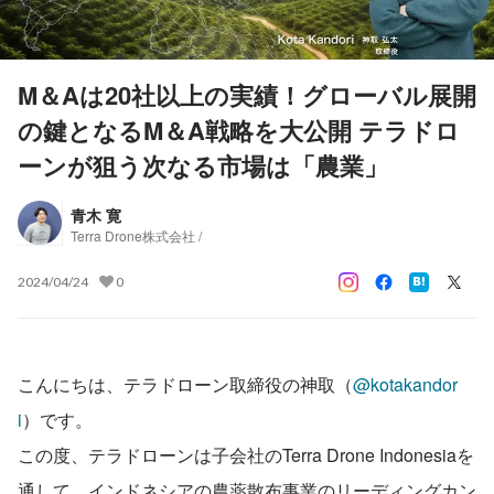
M＆Aは20社以上の実績！グローバル展開
の鍵となるM＆A戦略を大公開 テラドロ
ーンが狙う次なる市場は「農業」
青木 寛
Terra Drone株式会社 /
2024/04/24
0
こんにちは、テラドローン取締役の神取（
@kotakandor
i
）です。
この度、テラドローンは子会社のTerra Drone Indonesiaを
通して、インドネシアの農薬散布事業のリーディングカン