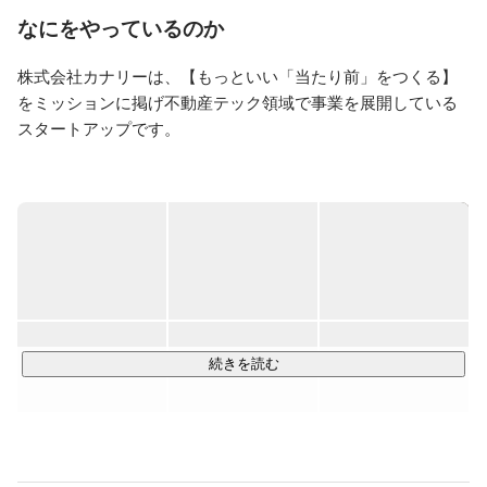
なにをやっているのか
株式会社カナリーは、【もっといい「当たり前」をつくる】
をミッションに掲げ不動産テック領域で事業を展開している
スタートアップです。

不便・非効率がありながらも過去の延長で「当たり前」と受
け入れてしまっていることが溢れている日々の暮らしにおい
てカナリーは、「究極的にはすべてがエンドユーザーの体験
向上につながる」という思いのもと、toC / toB両軸でサービ
スの開発・運用をしています！

2022年秋には、家具家電業界最大手のヤマダホールディング
スとの10億円の資本業務提携を締結。

続きを読む
カナリーが強みを持つ部屋探し領域とのシナジーを生み出し
つつ、ヤマダホールディングスのDX支援も主導的立場で推進
しています！

また、シリーズCで約40億円の資金調達を実施しVertical AIへ