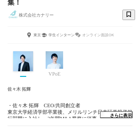
集！
株式会社カナリー
東京
学生インターン
オンライン面談OK
VPoE
佐々木 拓輝
・佐々木 拓輝　CEO/共同創立者

東京大学経済学部卒業後、メリルリンチ日本証券投資銀
さらに表示
行部門に入社し、2年間M&A業務に従事。その後、ボス
トンコンサルティンググループ（BCG）を経て、2018
年4月に株式会社カナリーを設立。