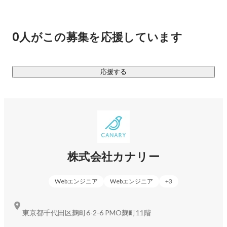
の進化を加速させています。

【弊社で運営する主なサービス】

0人がこの募集を応援しています
■不動産マーケットプレイス「カナリー(CANARY)」

2023年1月に全国でテレビCMを放映！

2019年6月のリリースから、累計ダウンロード600万突破！

応援する
App Storeでカテゴリ内ユーザー評価No.1の★4.8！

ユーザー視点の優れたUI/UXが強みで、大手ポータルサイトと
の業務提携実績、大手不動産仲介会社への導入実績あり。

■不動産仲介業者特化型SaaS「カナリークラウド(CANARY 
Cloud)」

2022年に本格立ち上げをした、顧客管理[CRM]・営業管理
株式会社カナリー
[SFA]ツール。

累計利用者数200万人を突破。不動産仲介会社の日常業務を
Webエンジニア
Webエンジニア
+
3
効率化し、生産性向上に貢献するCRM機能を中心としたSaaS
です。

東京都千代田区麹町6-2-6 PMO麹町11階
■AIソリューション事業
