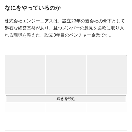
事業立ち上げにも成功してきました。

なにをやっているのか
2021/8月よりITエンジニアリング事業の立ち上げに着手
株式会社エンジーニアスは、設立23年の親会社の傘下として
しています。

盤石な経営基盤があり、且つメンバーの意見を柔軟に取り入
【起業家支援】

れる環境を整えた、設立3年目のベンチャー企業です。

・エンジェル投資家チャンネル運営
【youtu.be/EGyP9PiS3QM】

当社は「エンジニアファーストな会社」を体現するために、
・エンジェル投資家として22社のスタートアップ企業に
代表の丹野をはじめとした、執行役員、顧問まで会社に所属
投資

しているメンバーがエンジニアで構成されています。

・世界学生起業家コンテスト運営委員

・EOイノベーションプログラム運営委員
そのためエンジニアにしかわからない苦労や悩みなどに本気
で寄り添い、解決できる体制を当社では整えています。

======================

続きを読む
◆裁量◎｜万全のプロジェクトアサイン制度

当社では、自身が得意とする言語を活用したプロジェクトに
アサインが可能です。
