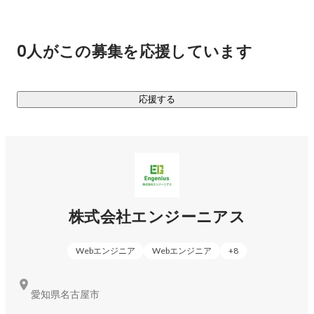
各個人で成長したい分野や叶えたいキャリアパスは全く異な
ると思っています。そのため、働き方・勉強したいこと・作
りたいものが各々違う中で、それを1つの会社で叶えるのは難
0人がこの募集を応援しています
しいのが現状です。

しかし、エンジーニアスは

応援する
・プロジェクト選択制

・副業OK

・スキルチェンジ大歓迎

など、一人ひとりに決定権を与え、エンジニアの成長機会を
作ります。

株式会社エンジーニアス
＜その他会社紹介＞

◆豊富な事業内容

Webエンジニア
Webエンジニア
+
8
・ITソリューション事業(システムの設計開発、インフラの設
計構築)

・ITエージェント事業(エンジーニアス転職)

愛知県名古屋市
・ITスクール事業(エンジーニアスアカデミー)
