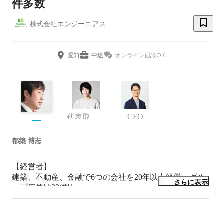
件多数
株式会社エンジーニアス
愛知
中途
オンライン面談OK
CFO
代表取締役
都築 博志
【経営者】

建築、不動産、金融で6つの会社を20年以上経営。グル
さらに表示
ープ年商は33億円。

経営のスタンスは「理念経営」。

人材育成と組織力の強化を企業の強みとし、数々の新規