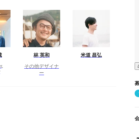
城
林 英和
米道 昌弘
r,
その他デザイナ
r
ー