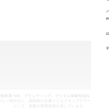
ら制作実
Web、ブランディング、デジタル体験領域を
がら一気
中心に、国内外の主要クリエイティブアワー
ドにて、多数の受賞実績を有しています。