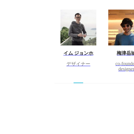
イム ジョンホ
梅津岳
co-founde
デザイナー
designe