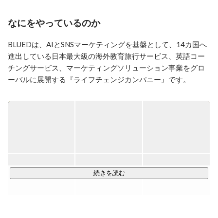
なにをやっているのか
BLUEDは、AIとSNSマーケティングを基盤として、14カ国へ
進出している日本最大級の海外教育旅行サービス、英語コー
チングサービス、マーケティングソリューション事業をグロ
ーバルに展開する『ライフチェンジカンパニー』です。

Please don't hesitate to apply. If you don't speak Japanese, 
that's okay, we will message you in English.

【ブルードの強み】

■動画メディアマーケティング / LLMO（AIサーチに最適化し
たSEO）

海外向けの訪日旅行・日本食エンタメ・日本語教育、国内向
続きを読む
けの英語体験・海外留学、5つのチャンネルを運営。総フォロ
ワー数1,000万人を突破。AIに最適化したアプローチにより
YouTube登録者数400万人を突破。2チャンネルで登録者数