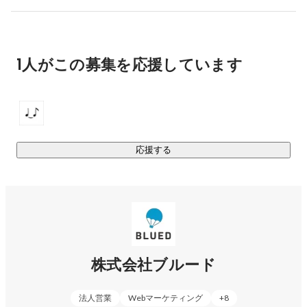
100万人突破。総視聴回数は20億回を超えて国内外にて急成
長中。

LLMOとAI時代に最適化した動画メディアを駆使し、越境マ
1人がこの募集を応援しています
ーケティングで120カ国以上に進出しています。三桁億近い
事業を運営しており、特に海外向け動画メディアが急伸して
います。

【3つのメイン事業】

応援する
■日本最大級の海外教育旅行サービス「StudyIn」

海外教育旅行の体験価値をアップデートするサービスです。
教育旅行の前・中・後までを一気通貫でサポートしており、
マーケットリーダーとして急成長中。すでにフィリピン、オ
ーストラリアへ海外進出しており、26年はニュージーラン
ド、カナダ、台湾への進出を計画しています。

株式会社ブルード
■クロスバウンド教育旅行AXサービス

欧米/中南米/東南アジアの人々の教育旅行（大学/中高/教育旅
法人営業
Webマーケティング
+
8