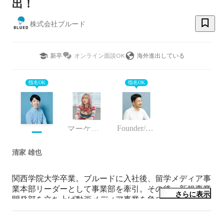
出！
株式会社ブルード
新卒
オンライン面談OK
海外進出している
指名OK
指名OK
Founder/CEO
マーケティング
清家 雄也
関西学院大学卒業。ブルードに入社後、留学メディア事
業本部リーダーとして事業部を牽引。その後、新規事業
さらに表示
開発部を立ち上げ動画メディア事業を急成長させる。
2021年から動画メディア事業部部長として全事業部のマ
ーケティング領域を管掌。