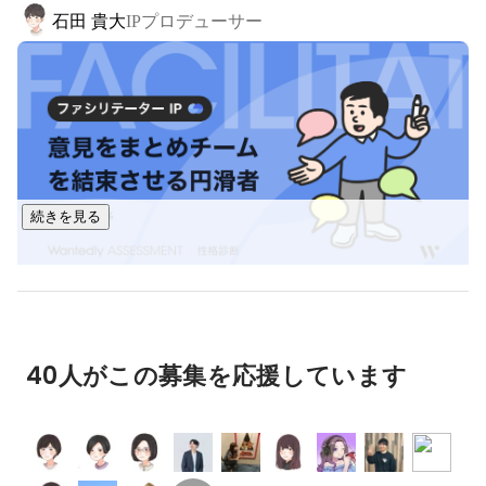
石田 貴大
IPプロデューサー
『テイコウペンギン』

チャンネル登録者数190万人

『私立パラの丸高校』

チャンネル登録者数95万人

＝＝＝＝＝＝＝＝＝＝＝＝＝＝＝＝＝＝＝＝＝＝＝＝＝＝＝

◆Plottとは？

続きを見る
Plottは小説などを書く前に作る「プロット」のことを指しま
す。

「オモシロイを生み出すコンテンツをずっと作っていきた
い」

との想いを込め、コンテンツの構想を示す“プロット”を社名に
しています。

40人がこの募集を応援しています
また、プログラミングなどで使用される「++」

（インクリメント/加算処理を行うこと）を、

「Plot」とかけ合わせて「Plott」と表示し
