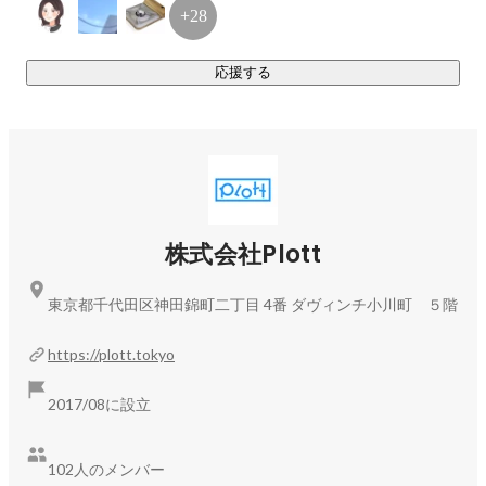
「コンテンツをエンジニアリングする」

+28
「ずっと成長し続ける」との意味も込めています。

応援する
◆Plottだから実現できることは？

【デジタルネイティブに刺さるアニメ制作】

Plottのチームはほとんどが20代中心。

若いチームの感性をそのまま活かした、若者に支持されるア
ニメ制作を実現しています。

前職はさまざまで、テレビ業界のAD、マンガアプリのディレ
クター

株式会社Plott
出版社勤務、Web広告代理店勤務、ソーシャルゲームディレ
クターなど多岐にわたります。

東京都千代田区神田錦町二丁目 4番 ダヴィンチ小川町 ５階
エンタメ系コンテンツを通じて、次世代のクリエイティブを
創造できるチャンスが広がっています。

https://plott.tokyo
【データによる数値化と感性による新コンテンツの誕生】

2017/08に設立
YouTubeチャンネルの企画運用が中心となるため、

視聴者の反応はすべて数値化された状態で確認することがで
102人のメンバー
きます。
