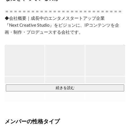
＝＝＝＝＝＝＝＝＝＝＝＝＝＝＝＝＝＝＝＝＝＝＝＝＝＝＝

◆会社概要｜成長中のエンタメスタートアップ企業

『Next Creative Studio』をビジョンに、IPコンテンツを企
画・制作・プロデュースする会社です。

YouTube・TikTok・webtoonなど新世代のプラットフォーム
から大ヒットIPの創出を目指しています。

YouTube領域においては、総登録者数約1,200万人。

累計再生回数は150億回、月間再生回数は8億回を突破。

2024年11月には約10億円の資金調達を実施し、

ライセンス・ゲーム・音楽などの新規事業へ本格参入。

IPの魅力を最大化するための自社メディアミックス展開を加
続きを読む
速中です。

＝＝＝＝＝＝＝＝＝＝＝＝＝＝＝＝＝＝＝＝＝＝＝＝＝＝＝

◆Plottを代表するショートアニメ

『混血のカレコレ』

メンバーの性格タイプ
チャンネル登録者数270万人
