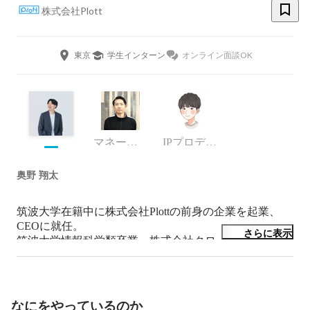
株式会社Plott
東京
学生インターン
オンライン面談OK
マネージャー
IPプロデューサー
奥野 翔太
筑波大学在籍中に株式会社Plottの前身の企業を起業、
CEOに就任。

さらに表示
筑波大学情報科学類卒業。株式会社クロノファクトリー
にて事業ディレクターとして勤務し、起業家・経営者を
志す。その後、Webメディア運営、ゲーム制作、分散型
動画メディア運営、Graffity株式会社にてiOSエンジニア
として勤務などを経て、起業。
なにをやっているのか