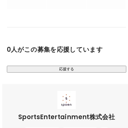
▍展開しているサービス

￣￣￣￣￣￣￣￣￣￣￣

■スポアシ

コンセプトは、「日本のスポーツ業界の金銭流通の良好化」
を進めること。企業と日本全国のローカルチームをつなぎ、
最適なスポンサーマッチングを実現します。

最終目標は当社の得意とするWebマーケティング、ダイレク
0人がこの募集を応援しています
トマーケティングを駆使し日本全国総勢約100万人へリーチ
が出来るプラットフォームを作り、スポーツを通じて企業に
提供できる付加価値=企業と個人の接点を創出することです。

応援する
■アスリートのセカンドキャリア支援

弊社では、長年スポーツに情熱をつぎ込んできたアスリート
のポテンシャルを信じています。近年アスリートのセカンド
キャリアを支援する会社が増えておりますが、アスリートと
企業をつなぐエージェントサービスがほとんど。もちろん、
こういったエージェントサービスも非常に価値のあるサービ
SportsEntertainment株式会社
スでありますが、弊社ではよりポテンシャルを発揮できる選
択肢を提供すべく、企業をつなぐ支援ではなく「起業の支