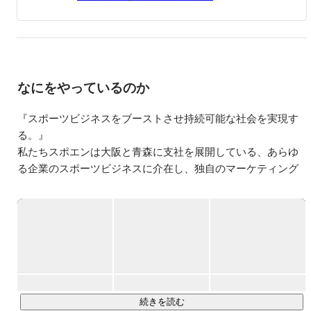
なにをやっているのか
『スポーツビジネスをブーストさせ持続可能な社会を実現す
る。』

私たちスポエンは大阪と青森に支社を展開している、あらゆ
る企業のスポーツビジネスに介在し、独自のマーケティング
支援を行なっている会社です。

「スポーツ業界の金銭流通の良好化を進める」ことをコンセ
プトに、多種多様なスポーツチームやスポーツ運営団体と共
に活動させていただき、現時点ではご賛同頂いた17府県50チ
ーム様と提携しております。あらゆる日本のスポーツビジネ
スを、弊社の介在で持続可能なビジネスへと昇華させ、ひい
ては持続可能な社会を作るきっかけを創出します。

続きを読む