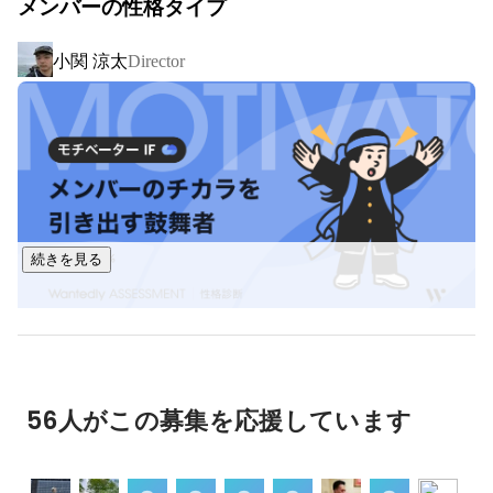
メンバーの性格タイプ
現在、以下の職種にて募集中！

・WEBディレクター

小関 涼太
Director
・WEBデザイナー

・エンジニア

・IT事務

特にWEBディレクターの方は積極採用中です！

ブランディングに自信のある弊社では他社と同じような教育
は致しません。

続きを見る
今までの蓄積してきたメソッドを活かし、

その社員にあったキャリアをブランディングしていきます。

キャリア形成は自己ブランディングの一種です。

社員それぞれが、他者との差別化を図った自分の強みを作っ
ていける環境を用意することが、

56人がこの募集を応援しています