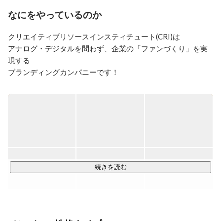
チャレンジしたいです。
なにをやっているのか
クリエイティブリソースインスティチュート(CRI)は

アナログ・デジタルを問わず、企業の「ファンづくり」を実
現する

ブランディングカンパニーです！

東京・福岡・大阪・名古屋・伊万里の計5拠点で仲間を募集中
です！

会社設立当時は主にアナログ(紙媒体)に軸を置いた会社経営で
したが、現在では

・Web制作プロダクション事業（PD）

・デジタルソリューション事業（DS）

続きを読む
・コミュニティデザイン事業

・事業開発/コンサルティング事業広告

など時代に合わせて様々な事業に取り組んでいます。
