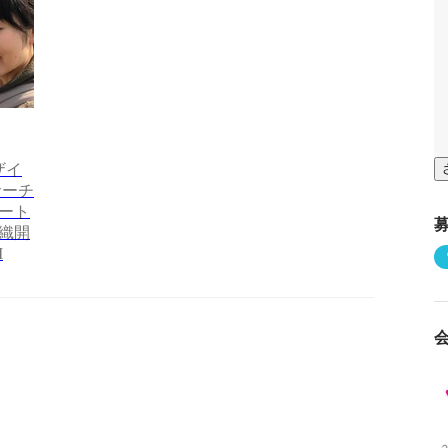
ザイ
サーチ
ート
織開
M