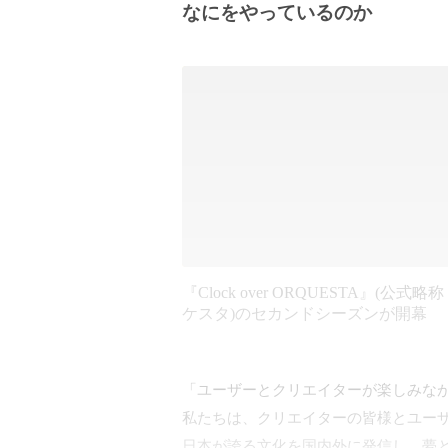
なにをやっているのか
『Clock over ORQUESTA』(公式略称
ケスタ)のセカンドシーズンが開幕
「ユーザーとクリエイターが楽しみなが
私たちは、クリエイターの皆様とユーザ
日本が誇る文化を国内外に発信し、夢と