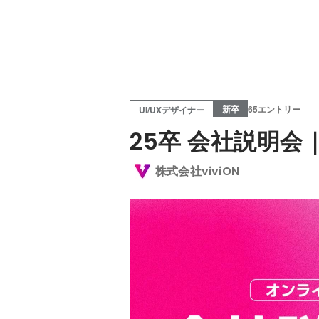
新卒
65エントリー
UI/UXデザイナー
25卒 会社説明会
株式会社viviON