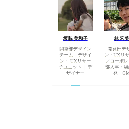
坂脇 美和子
林 宏美
開発部デザイン
開発部デ
チーム デザイ
ン・UXリ
ン・ UXリサー
／コーポレ
チユニット｜ デ
部人事・組
ザイナー
発 G