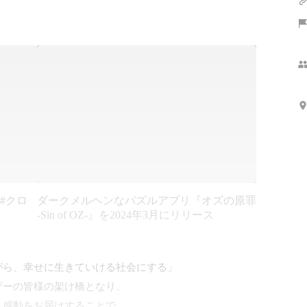
 #クロ
ダークメルヘンなパズルアプリ『オズの原罪
-Sin of OZ-』を2024年3月にリリース
ら、幸せに生きていける社会にする」

ーの皆様の架け橋となり、

感動をお届けすることで、
