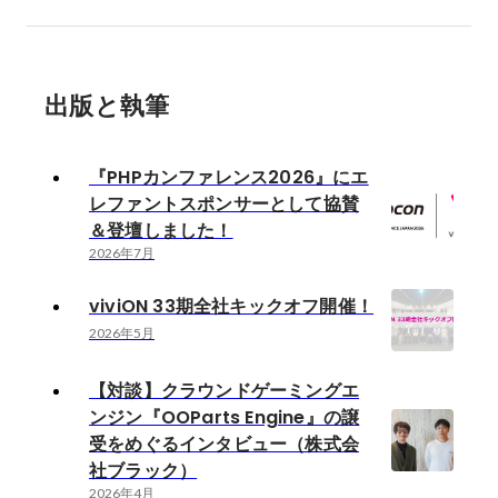
出版と執筆
『PHPカンファレンス2026』にエ
レファントスポンサーとして協賛
＆登壇しました！
2026年7月
viviON 33期全社キックオフ開催！
2026年5月
【対談】クラウンドゲーミングエ
ンジン『OOParts Engine』の譲
受をめぐるインタビュー（株式会
社ブラック）
2026年4月