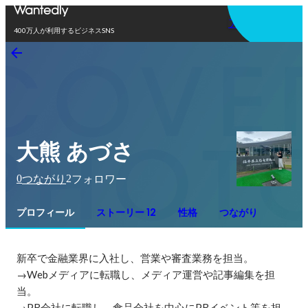
アプリを使う
400万人が利用するビジネスSNS
大熊 あづさ
0
2
つながり
フォロワー
プロフィール
ストーリー 12
性格
つながり
新卒で金融業界に入社し、営業や審査業務を担当。

→Webメディアに転職し、メディア運営や記事編集を担
当。

→PR会社に転職し、食品会社を中心にPRイベント等を担