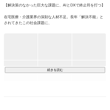
【解決策のなかった巨大な課題に、AIとDXで終止符を打つ】

在宅医療・介護業界の深刻な人材不足。長年「解決不能」と
されてきたこの社会課題に、

私たちは『ZEST』という強力な武器で挑んでいます。

AIが「最短ルート」「最適なスタッフ」を自動算出するこの
サービスは、

導入拠点の収益改善と働き方改革を同時に実現します。

◆ 3年で30倍の急成長。業界のスタンダードへ

直近3年で売上は30倍以上に拡大。

大手生保や医療系最大手との資本提携を締結し、業界変革の
続きを読む
スピードはさらに加速しています。

【VISION：日本発の成功モデルを世界へ】

世界で最も早く高齢化が進む日本での成功は、世界の未来を
救う鍵となります。

市場価値を最大化させながら、社会のあり方を変える。そん