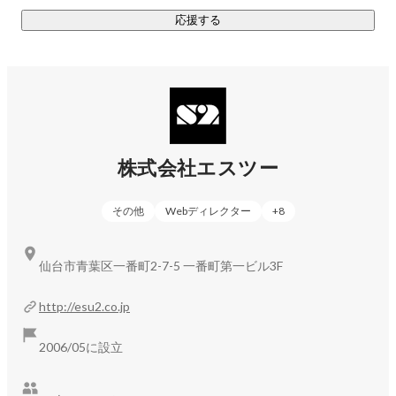
応援する
■AWS「セレクトコンサルティングパートナー」に認定！■

APNセレクトコンサルティングパートナーは、高い技術的専
門知識を有し、AWSを活用したお客様サポートの実績を持つ
企業が取得できる認定制度です。この度は技術力・案件数な
どのAWS認定資格取得の要件を満たしたことで、セレクトコ
株式会社エスツー
ンサルティングパートナーとして認定されました。AWSへの
システム移行やインフラ環境の運用・監視、契約代行に加
その他
Webディレクター
+
8
え、AWSを活用したシステム開発・データ分析・IoTビジネス
など、今後も積極的にAWSビジネスを推進していきます！

仙台市青葉区一番町2-7-5 一番町第一ビル3F
■これからのエスツー■

私たちは「常に新たな挑戦をし続けること」「歩みを止めな
http://esu2.co.jp
いこと」を念頭に、枠に捉われて何かをするのではなく、
個々人の得意分野ややりたいことに沿って仕事を作っていま
2006/05に設立
す。提案すればしっかりと受け止めてくれる環境なので、
色々なことにチャレンジできます。
