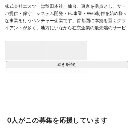
株式会社エスツーは秋田本社、仙台、東京を拠点とし、サー
バ提供・保守、システム開発・EC事業・Web制作を始め様々
な事業を行うベンチャー企業です。首都圏に本拠を置くクラ
イアントが多く、地方にいながら在京企業の最先端のサービ
スに関わることができます。

どの事業部も、高度な知識と技術を持つスタッフがお客様の
ビジネスを親身にサポートしています。

様々な部署がありますが、今回の募集は

続きを読む
■インフラテクノロジー部■

・自社ホスティングサービスのサーバー構築保守・運用管理

・OSインストールやサーバで利用する各種サービスのインス
トール

・AWS サービスの環境構築 (EC2・ALB・RDS等)

・監視ツールを用いたサーバ監視業務

・お客様の対応フローに沿ったオペレーション業務

0人がこの募集を応援しています
などをお願いする予定です！
