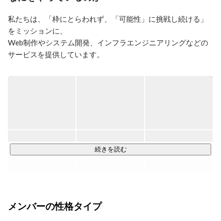
し、2013年12月より弊社へ入社。2014年5月より、 オン
サイトサービス事業部長と営業部長を兼任（現ゼネラル
私たちは、「枠にとらわれず、「可能性」に挑戦し続ける」
マネージャー職）。

をミッションに、

【実績】

Web制作やシステム開発、インフラエンジニアリングなどの
オンサイトサービス事業部の営業兼マネージャーとし
て、チームメンバーを率 い、入社以来3期連続売上
サービスを提供しています。

150%アップを達成。エンジニア75名、営業及びコンサ 
ルタント9名の事業部を抱え、更なる成長と新規事業分
現在160名以上の社員のうち8割以上がエンジニアやデザイナ
ー。

クライアントは直取引も多く、大手携帯キャリアからITサー
ビスを手がける有名企業まで様々です。

この19年で土台が固まり、今後は更なる成長と発展の時期を
迎えています。
続きを読む
メンバーの性格タイプ