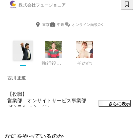
株式会社フュージョニア
東京
中途
オンライン面談OK
執行役員 兼 IXISCREATE(株)代表取締役
その他
西川 正道
【役職】

営業部　オンサイトサービス事業部

さらに表示
ゼネラルマネージャー

【経歴】

慶應義塾大学 卒業。

大和証券株式会社に入社し、営業職として勤務。その
後、会計事務所での税務/ 経営コンサルティングを経験
なにをやっているのか