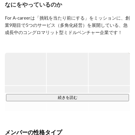
なにをやっているのか
→パワートレイン生産技術本部

J:COM

→ゴリゴリの営業。NEGOにて全国1位

For A-careerは「挑戦を当たり前にする」をミッションに、創
SDUでブロック1位。在籍約2年全達成

業9期目で5つのサービス（多角化経営）を展開している、急
FAC

成長中のコングロマリット型ミドルベンチャー企業です！

→メンバーとしてQ1000万の売上。最速でリーダーに。

現在は50人ほどの組織で事業部長
◆主な事業内容◆

■えーかおキャリア事業部

　∟20代若手に特化した人材紹介事業

■CyXen株式会社

　∟医療・福祉業界特化の採用/DXコンサル事業

■リクロジ事業部

　∟物流・製造業界特化の採用コンサル事業

続きを読む
■boom株式会社

　∟ブランディング、広告代理店事業

■QUEST株式会社

　∟Vtuber事業（国内＋ベトナム展開）

メンバーの性格タイプ