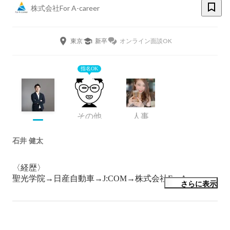
株式会社For A-career
東京
新卒
オンライン面談OK
指名OK
その他
人事
石井 健太
〈経歴〉

聖光学院→日産自動車→J:COM→株式会社For A-carrer

さらに表示
聖光学院

→野球。甲子園メンバー外、笑

日産自動車
