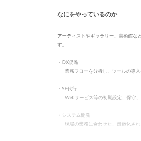
なにをやっているのか
アーティストやギャラリー、美術館など
す。

・DX促進

	業務フローを分析し、ツールの導入やフロー改善を提案

・SE代行

	Webサービス等の初期設定、保守、管理運用を代行

・システム開発

	現場の業務に合わせた、最適化さ