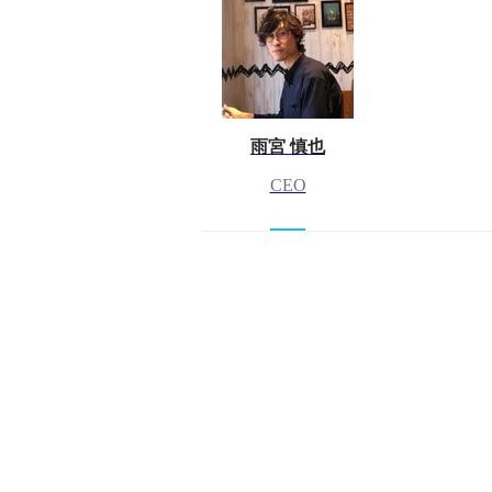
雨宮 慎也
CEO