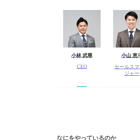
小林 武尊
小山 恵
CEO
セールスマ
ジャー
なにをやっているのか