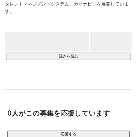
タレントマネジメントシステム「カオナビ」を展開していま
す。

■「カオナビ」とは？

今まで紙やExcel、システム、社員の頭の中などに散在してい
た人材情報を一元管理することで、あらゆる人事課題への対
応を可能にするプロダクトです。

現在は、企業規模や業種問わず、4,100社以上（2024年12月
続きを読む
末時点）にご利用いただいており、8年連続日本でのタレント
マネジメントシステムシェアNo1※を獲得しています。

※ITR「ITR Market View：人材管理市場2023」人材管理市
場：ベン

ー別売上金額シェア（2015～2022年度予測）、SaaS型人材
管理市場：ベンダー別売上金額推移およびシェア（2015～
0人がこの募集を応援しています
2022年度予測）

「カオナビ」製品情報：
https://www.kaonavi.jp/
応援する