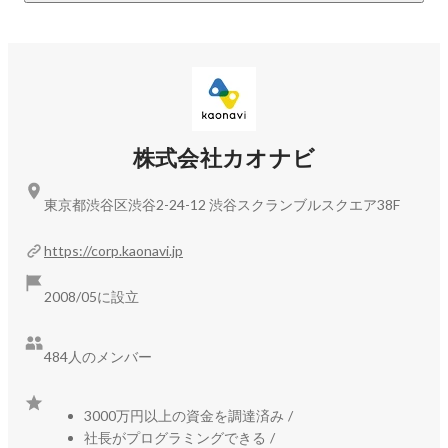
▼今後の展望

カオナビの挑戦はここからが本番です。

「従業員数が100人を超えると、人材情報が活用されにく
い」というデータがあるといいますが、弊社がターゲットと
しているのはまさにこの規模の企業です。

上記に該当する企業は国内だけでも約54,000社あり、現状の
株式会社カオナビ
導入社数は、約3,700社と市場の7％にも満たない状況です。
まだまだ日本のタレントマネジメントを変革できる余地があ
東京都渋谷区渋谷2-24-12 渋谷スクランブルスクエア38F
ります。

https://corp.kaonavi.jp
プロダクト展開においては、2023年5月に中期経営方針の一
つとして「継続的なARRの成長」を定めました。

2008/05に設立
マーケティング投資やパートナーの活用などによる利用数の
拡大や、新機能や新サービスの開発によるARPUの向上に注力
します。

484人のメンバー
3000万円以上の資金を調達済み
/
https://newspicks.com/news/4664662?ref=picked-news_9322
社長がプログラミングできる
/