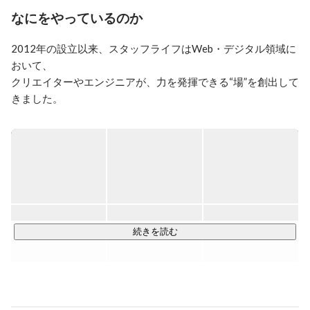
の営業体制の立て直しを推進。着手から2年後に最高売
なにをやっているのか
上及び営業利益で社業を回復。 ”自分らしいキャリアと
豊かな人生をつくる”をビジョンに株式会社スタッフラ
2012年の設立以来、スタッフライフはWeb・デジタル領域に
イフを2012年9月に創業。
おいて、

クリエイターやエンジニアが、力を発揮できる“場”を創出して
きました。

現在、14期目を迎え、私たちは新たなフェーズに入っていま
す。

変化の大きい時代だからこそ、「人」の可能性を信じ、

一人ひとりが価値を発揮できる環境をつくり続けていきま
す。

続きを読む
➖➖➖➖➖➖➖➖➖➖➖➖➖➖➖➖➖➖➖➖

◎ プロジェクトとのマッチング支援

「スキル × 実績」を兼ね備えた人材が、現場で即戦力として