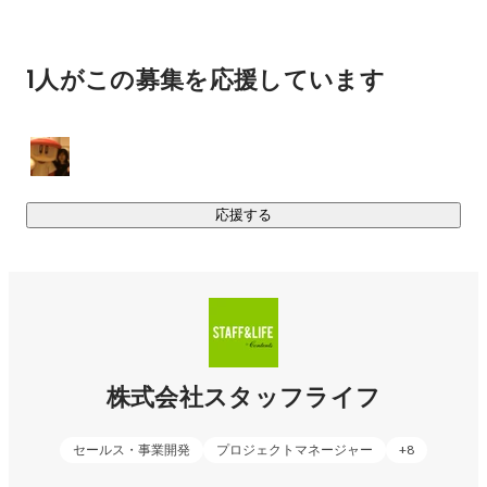
活躍。

プロジェクトごとの課題や目的に応じて、最適な人材をアサ
インしています。

1人がこの募集を応援しています
ナショナルクライアントや知名度の高いプロジェクト、強い
チームや最新技術に関わることで、実務を通じて成長スピー
ドが高まり、強い自信となります。特徴として「開発して納
品」ではなく、「一緒に開発し・支える」開発や制作運用の
プロセスに入り、お客様と並走しながら支援していくイメー
応援する
ジです。

➖➖➖➖➖➖➖➖➖➖➖➖➖➖➖➖➖➖➖➖

◎ LABO-type Solution

実績あるWebクリエイター・エンジニアとの制作・運用・シ
ステム開発

株式会社スタッフライフ
「個の力」と「チームの力」を掛け合わせ、クライアントの
価値向上に貢献します。

セールス・事業開発
プロジェクトマネージャー
+
8
登録クリエイターとの連携により、Webサイトの課題解決か