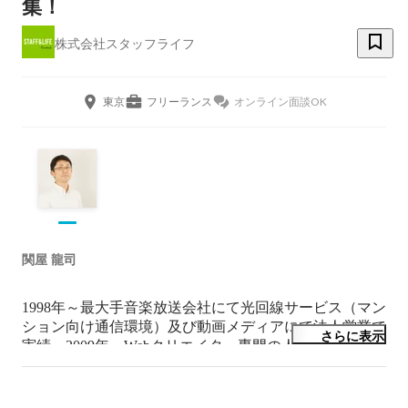
集！
株式会社スタッフライフ
東京
フリーランス
オンライン面談OK
関屋 龍司
1998年～最大手音楽放送会社にて光回線サービス（マン
ション向け通信環境）及び動画メディアにて法人営業で
さらに表示
実績。2009年～Webクリエイター専門の人材会社にて事
業部（派遣・紹介・制作）責任者として入社。リーマン
ショック後の低迷期に海外制作（オフショア）と連携し
制作での収益を拡大及びクリエイター派遣（紹介）事業