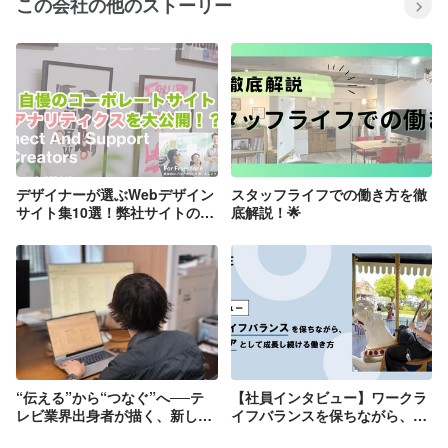
この会社の他のストーリー
デザイナーが選ぶWebデザイン
スタッフライフでの働き方を徹
サイト集10選！弊社サイトのア
底解説！🌟
ナリティクスも公開
“伝える”から“つなぐ”へ──テ
【社員インタビュー】ワークラ
レビ業界出身者が描く、新しい
イフバランスを保ちながら、エ
キャリアのかたち
ンジニアとして成長し続ける働