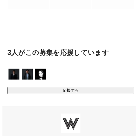
ダブルクリエイティブは、世界に約2,500名の動画クリエイタ
ーをネットワーキングしており、 実写、アニメーション、シ
ージー、ドローンなど、各ジャンルのトップクリエイターが
在籍。 

プロジェクトの特性や予算に応じてクリエイターを選定する
独自のビジネスモデルによって、制作コストは業界相場のお
3人がこの募集を応援しています
よそ半額！ 

低価格の簡易動画から、TVCMなどの高品質動画まで、 あら
ゆるクリエイティブ制作が可能です。 

また、これまで高額だった海外撮影も、現地クリエイターを
応援する
活用することで、世界中どこでもリーズナブルに対応するこ
とができます。 

制作進行では、ダブルクリエイティブのプロデューサーが、
シナリオ作成、デザイン提案、撮影の立合い、クリエイティ
ブコントロールなど、制作過程における全てをサポートしま