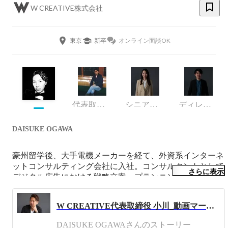
W CREATIVE株式会社
東京
新卒
オンライン面談OK
代表取締役副社長
シニアプロデューサー兼人事
ディレクター
DAISUKE OGAWA
豪州留学後、大手電機メーカーを経て、外資系インターネ
ットコンサルティング会社に入社。コンサルタントとして
さらに表示
デジタル広告における戦略立案、プランニング、データ分
析などを行う。2014年より外資系クラウドソーシングプロ
バイダーの日本法人立上げメンバーとして事業責任者を務
W CREATIVE代表取締役 小川_動画マーケティング×動画クリエイターに特化したクラウドソーシングの可能性
め、事業戦略やマーケティング戦略の策定から実行まで携
わる。2019年より動画マーケティングコンサルティング事
DAISUKE OGAWAさんのストーリー