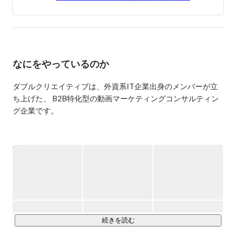
業会社、W CREATIVE株式会社を設立。本社は港区六本
なにをやっているのか
ダブルクリエイティブは、外資系IT企業出身のメンバーが立
ち上げた、 B2B特化型の動画マーケティングコンサルティン
グ企業です。 

コンサルタント、プロデューサー、データアナリスト、 この
3つの専門組織が、クライアントの動画マーケティングを総合
的にサポート。

その強みは、コストパフォーマンスに優れたクリエイティブ
制作と、動画マーケティングにおける豊富なノウハウにあり
ます。 

続きを読む