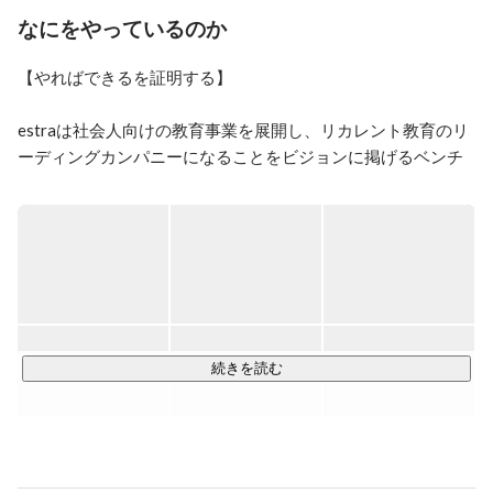
た。

なにをやっているのか
webアプリケーション開発の楽しさを知り、エンジニア
【やればできるを証明する】

職に就こうと考えるようになりました。
estraは社会人向けの教育事業を展開し、リカレント教育のリ
ーディングカンパニーになることをビジョンに掲げるベンチ
ャー企業です。

エンジニアやマーケター、デザイナー等の職種は、需要に対
し供給が不足しています。

一番の原因は、実務の経験がないと得ることができない能力
が必要とされる職種だからだと考えています。

エンジニアを志す人は多い一方で、未経験者を採用し開発を
続きを読む
任せる企業が少ないです。

また、企業側も即戦力層の採用は難しく、事業拡大に苦しん
でいます。

この課題を解決するためには、教育事業だけやれば良い、開