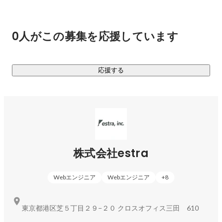
発事業だけやれば良いではなく、教育と開発どちらも行い、
橋渡しとなる仕組みを作ることだと考えています。

0人がこの募集を応援しています
■ 事業内容

￣￣￣￣￣￣

・プログラミングスクール事業：COACHTECH

応援する
1,000時間の学習カリキュラムを提供し、実務で活躍できる人
材を育成するスクールです。

Webアプリケーション開発の案件を保証する選抜コミュニテ
ィを運営し、市場価値が高い人材の輩出に努めています。

・システム開発事業

スタートアップ企業や事業会社さんがお客様で、主に新規事
株式会社estra
業のβ版開発から、その後の追加開発までご依頼いただいてい
ます。主にPHP/Laravelを使用し、フロントエンドはReactや
Webエンジニア
Webエンジニア
+
8
Vue.js等、様々に対応しています。

・フリーランスエージェント事業

東京都港区芝５丁目２９−２０ クロスオフィス三田 610
Web開発案件にフリーランスエンジニアをご紹介するエージ