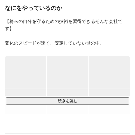
ェクトの成功に貢献しています。私は常に学び続け、新
なにをやっているのか
しい技術とトレンドを取り入れ、ビジネスを前進させま
す。仕事への情熱と前向きな姿勢が、私の仕事に寄って
【将来の自分を守るための技術を習得できるそんな会社で
くる機会を生み出すと信じています。お互いに成長し、
す】

共に成功を築いていけるチームメンバーやパートナーと
の協力を楽しみにしています。
変化のスピードが速く、安定していない世の中。

成長したい想いがあってもどうして良いかわからない。

ワークライフバランスを大切にした毎日を過ごしたい。

そんな風に思った方は、ぜひ読んでみてください。

エンライズソリューションでは、

・IT業界でもインフラと呼ばれる領域で事業をしています。

世の中になくてはならないインフラだからこそ、安定した仕
事に就くことが可能です。不安な気持ちを払拭させるために
続きを読む
一歩踏み出してみませんか？

・未経験から学べる環境を整えてきました。

弊社は、未経験エンジニアという言葉が出る前の創業当初か
ら未経験採用を行なってたくさんのエンジニア育成に携わっ