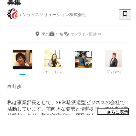
募集
エンライズソリューション株式会社
東京
中途
オンライン面談OK
セールス
その他
白山 歩
私は事業部長として、SE常駐派遣型ビジネスの会社で
活動しています。前向きな姿勢と情熱を持って仕事に取
さらに表示
り組むことが、私の信念です。顧客やチームとの協力を
重視し、問題を解決するために日夜努力しています。長
年の経験から、コミュニケーションとリーダーシップの
力を高め、チームメンバーの成長をサポートし、プロジ