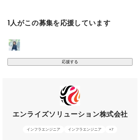
てきました。未経験からのエンジニア育成の歴史がありま
す。自信を持って成長できる場を提供しています。

・ワークライフバランスを大切にした働き方を大切にしてい
1人がこの募集を応援しています
ます。

仕事もプライベートも大切ですよね。夜遅くまで働いたり、
自分の成長に繋がらない仕事・・・不安になりますよね。私
たちは、ワークライフバランスを大切にしながら成長できる
環境をこれからも常に整えていきます。

応援する
エンライズソリューション株式会社（ENSOL)は、ITエンジニ
ア常駐型支援（SES）、システム受託・提案・IT導入支援
（SI）の2軸で事業展開している企業です。社員の9割はエン
ジニアであり、大手企業のシステム基盤（サーバやネットワ
ークなど）の設計、構築から運用管理などのITインフラ領域
専門とし、お客様のニーズに合わせて技術提供しておりま
エンライズソリューション株式会社
す。

ENSOLはこのIT時代に活躍する「エンジニア人材の育成」に
インフラエンジニア
インフラエンジニア
+
7
強い情熱とこだわりを持っています。だからこそ育成カリキ