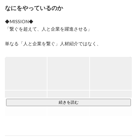
なにをやっているのか
◆MISSION◆

「繋ぐを超えて、人と企業を躍進させる」

単なる「人と企業を繋ぐ」人材紹介ではなく、

企業の成長と人材のキャリア形成を支えるパートナーとし
て、お客様のビジネスを飛躍させ、個々のキャリアを次のス
テージへと導くこと。

それが私たちの最も大切にしている価値観です。

◆VISION◆

「期待を超えるKANDO創造カンパニー」

続きを読む
「KANDO（感動）」とは、単に良い経験を提供するのではな
く、それ以上の驚きや喜びをお届けすること。

お客様一人ひとりの心に深く響き、記憶に残るような価値あ
る瞬間を創造します。
