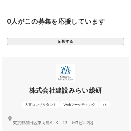
私たちの目指す姿は、100年以上にわたり、お客様の信頼に
応え、変わらぬ価値を提供し続けることです。

0人がこの募集を応援しています
◆VALUE◆

・For Customers

　普通じゃ物足りない、常に「参った」を実現せよ

応援する
・For Team

　１動いて、１００巻き込め

・For Stance

　凡事徹底、細部に神を宿らせよ

　三角形の２辺は一辺よりも短い

　評論家ではなく、実行者であれ

株式会社建設みらい総研
◆SERVICE◆

人事コンサルタント
Webマーケティング
+
6
▶人材紹介事業

建設業界でNo.1エージェント企業を目指し、業界特化型の人
東京都墨田区東向島6－9－13 MTビル2階
材紹介事業を行っております。人手が欲しい企業様と転職し