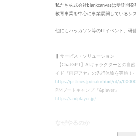
私たち株式会社blankcanvasは受
教育事業を中心に事業展開しているシス
他にもハッカソン等のITイベント、研
▍サービス・ソリューション

-【ChatGPT】AIキャラクターとの自
https://prtimes.jp/main/html/rd/p/00
https://andplayer.jp/
なぜやるのか