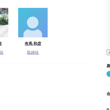
音
有馬 和彦
役
取締役