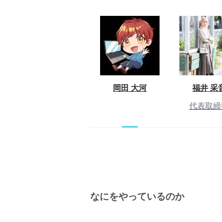
岡田 大河
福井 采
代表取締
なにをやっているのか