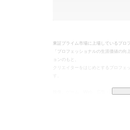
東証プライム市場に上場しているプロフ
「プロフェッショナルの生涯価値の向
ョンのもと、

クリエイターをはじめとするプロフェ
す。

映像、ゲーム、Web、広告・出版、作
（開発・請負）、エージェンシー（紹
発・流通）の3つを柱に事業を展開して
設立以来30年以上にわたり、“プロフェ
私たちクリーク･アンド･リバー社の理