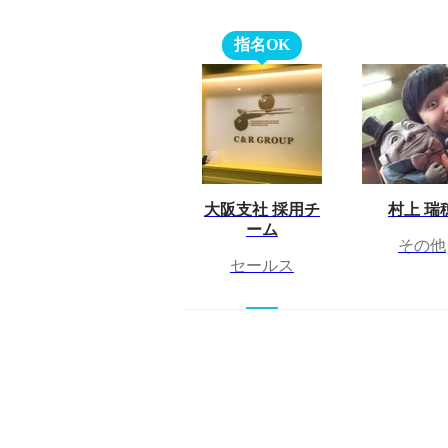
指名OK
大阪支社 採用チ
村上 瑞
ーム
その他
セールス