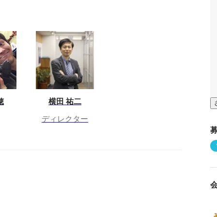
穂
横田 祐二
ディレクター