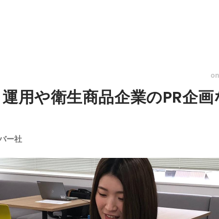
o
＆運用や衛生商品企業のPR企
バー社