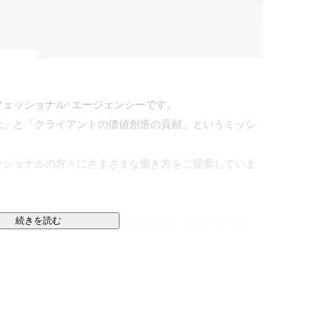
ェッショナル･エージェンシーです。

上」と「クライアントの価値創造の貢献」というミッシ
ッショナルの方々にさまざまな働き方をご提案していま
続きを読む
家など、クリエイティブ領域を中心に、プロデュース
介・派遣）、ライツマネジメント（知的財産の企画開
います。

ッショナルのために”という想いは揺らぐことなく、

念として在り続けています。