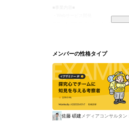
■事業内容■

・Webサービス開発

建築士や建築デザイナーのプラットフォー
・VR事業

設計士やデザイナーが手がけた法人向け
メンバーの性格タイプ
・NFT／ブロックチェーン事業

建築にブロックチェーン技術を導入する
■プロダクトラインナップ■

・metatell

企業様の新しい働き方を支えるメタバ
ニケーションの取れる新しいウェブペー
佐藤 碩建
メディアコンサルタン
・7kake
