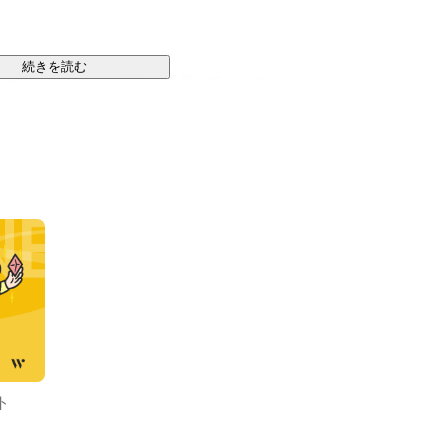
続きを読む
ム「7kake」を開発・運営しています。

のVR空間で、新しいコミュニケーションが行えます。

ための研究・開発を行っています。

ース空間を提供します。メタバース空間を用い、コミュ
ジを作成することが可能です。

ト