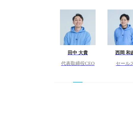
田中 大貴
西岡 和
代表取締役CEO
セール