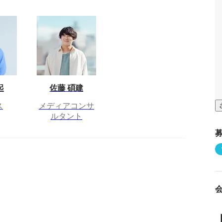
起
佐藤 碩建
ス
メディアコンサ
ルタント