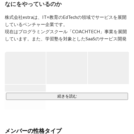
なにをやっているのか
株式会社estraは、IT×教育のEdTechの領域でサービスを展開
しているベンチャー企業です。

現在はプログラミングスクール「COACHTECH」事業を展開
しています。また、学習塾を対象としたSaaSのサービス開発
も並行して進め、今後も教育業界を変革するべく新たな事業
創造を行っていきます。

■ フリーランス特化型「COACHTECH」

https://coachtech.site/
[COACHTECH Mission]

続きを読む
即戦力のエンジニアを育成する

[COACHTECH特徴]

①オーダーメイドカリキュラムによるひとりひとりに適した
メンバーの性格タイプ
学習コンテンツの提供
